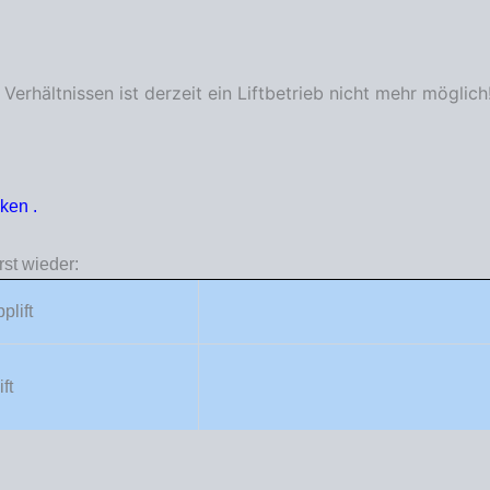
erhältnissen ist derzeit ein Liftbetrieb nicht mehr möglich
cken
.
st wieder:
plift
ft