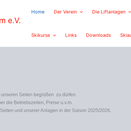
Home
Der Verein
Die Liftanlagen
m e.V.
Skikurse
Links
Downloads
Skia
uf unseren Seiten begrüßen zu dürfen.
r die Betriebszeiten, Preise u.v.m.
Seiten und unserer Anlagen in der Saison 2025/2026.