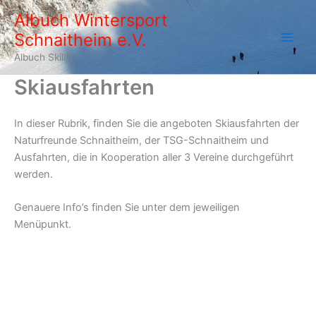
Zum
Albuch Wintersport
Inhalt
Schnaitheim e.V.
springen
Albuch Skilift
Skiausfahrten
In dieser Rubrik, finden Sie die angeboten Skiausfahrten der
Naturfreunde Schnaitheim, der TSG-Schnaitheim und
Ausfahrten, die in Kooperation aller 3 Vereine durchgeführt
werden.
Genauere Info’s finden Sie unter dem jeweiligen
Menüpunkt.