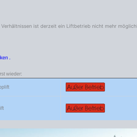
erhältnissen ist derzeit ein Liftbetrieb nicht mehr möglich
cken
.
st wieder:
plift
ft