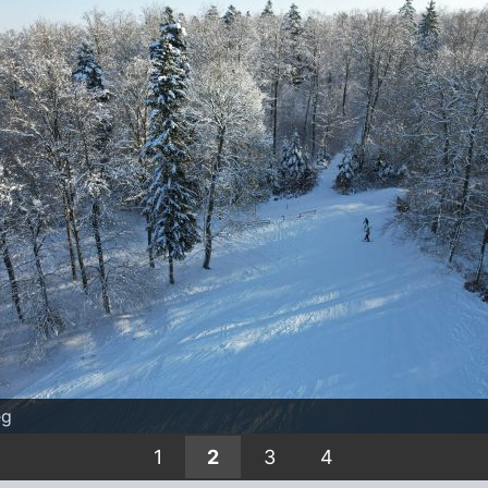
eg
1
2
3
4