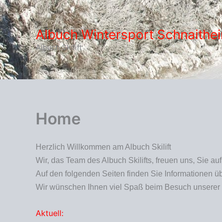
Zum
Inhalt
Albuch Wintersport Schnaithei
springen
Albuch Skilift
Home
Herzlich Willkommen am Albuch Skilift
Wir, das Team des Albuch Skilifts, freuen uns, Sie a
Auf den folgenden Seiten finden Sie Informationen übe
Wir wünschen Ihnen viel Spaß beim Besuch unserer 
Aktuell: